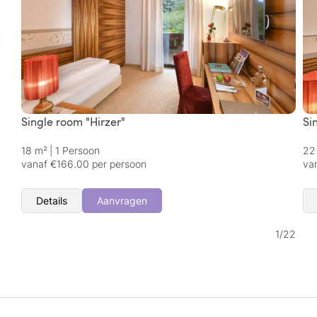
Single room "Hirzer"
Si
18 m²
|
1 Persoon
22
vanaf €166.00 per persoon
va
Details
Aanvragen
1
/
22