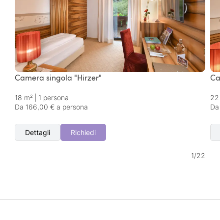
Camera singola "Hirzer"
Ca
18 m²
|
1 persona
22
Da 166,00 € a persona
Da
Dettagli
Richiedi
1
/
22