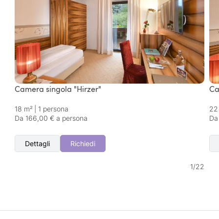
Camera singola "Hirzer"
Ca
18 m²
|
1 persona
22
Da 166,00 € a persona
Da
Dettagli
Richiedi
1
/
22