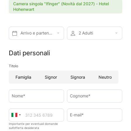
Camera singola "Ifinger" (Novità dal 2027) - Hotel
Hohenwart
Arrivo e partenza*
2 Adulti
Dati personali
Titolo
Famiglia
Signor
Signora
Neutro
Nome*
Cognome*
E-mail*
Importante per eventuali domande
sull’offerta desiderata