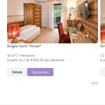
Single room "Hirzer"
Si
18 m²
|
1 Personne
22
à partir du / de €166.00 par personne
à p
Détails
Demandes
1
/
22