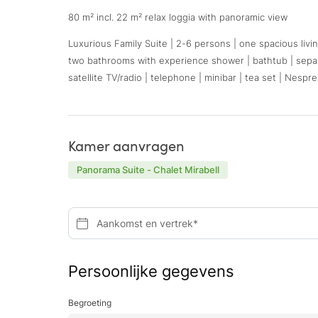
80 m² incl. 22 m² relax loggia with panoramic view
Luxurious Family Suite | 2-6 persons | one spacious livi
two bathrooms with experience shower | bathtub | separa
satellite TV/radio | telephone | minibar | tea set | Nespr
Kamer aanvragen
Panorama Suite - Chalet Mirabell
Aankomst en vertrek*
Persoonlijke gegevens
Begroeting