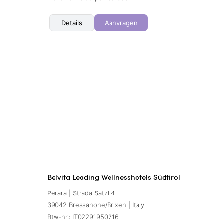
Details
Aanvragen
Belvita Leading Wellnesshotels Südtirol
Perara | Strada Satzl 4
39042 Bressanone/Brixen | Italy
Btw-nr.: IT02291950216