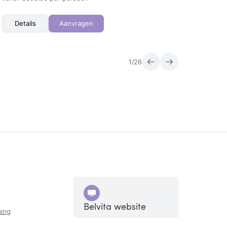
Details
Aanvragen
Det
1
/
26
Belvita website
ing