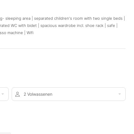
ng- sleeping area | separated children's room with two single beds |
ted WC with bidet | spacious wardrobe incl. shoe rack | safe |
esso machine | Wifi
2 Volwassenen