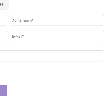
se
Achternaam*
E-Mail*