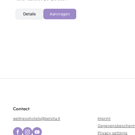
Details
Aanvragen
Contact
wellnesshotels@
belvita.
it
Imprint
Gegevensbescherm
Privacy settings