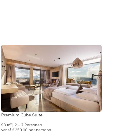
Premium Cube Suite
Relax 
93 m²
|
2 – 7 Personen
80 m²
vanaf €350.00 per persoon
vanaf 