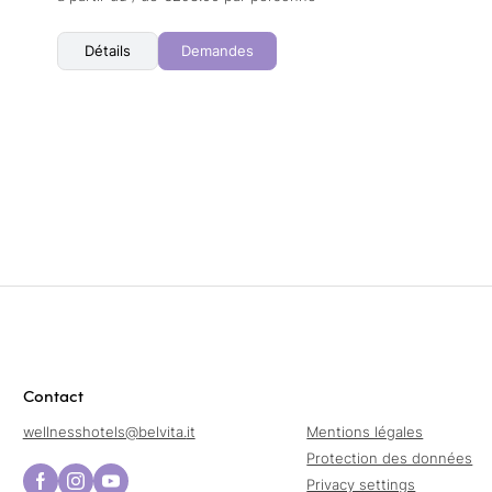
Détails
Demandes
Contact
wellnesshotels@
belvita.
it
Mentions légales
Protection des données
Privacy settings