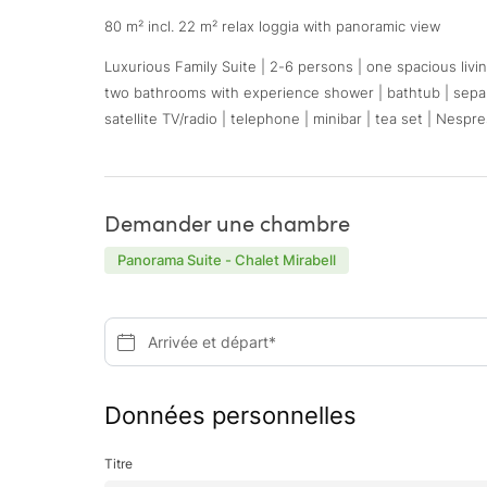
80 m² incl. 22 m² relax loggia with panoramic view
Luxurious Family Suite | 2-6 persons | one spacious livi
two bathrooms with experience shower | bathtub | separa
satellite TV/radio | telephone | minibar | tea set | Nespr
Demander une chambre
Panorama Suite - Chalet Mirabell
Arrivée et départ*
Données personnelles
Titre