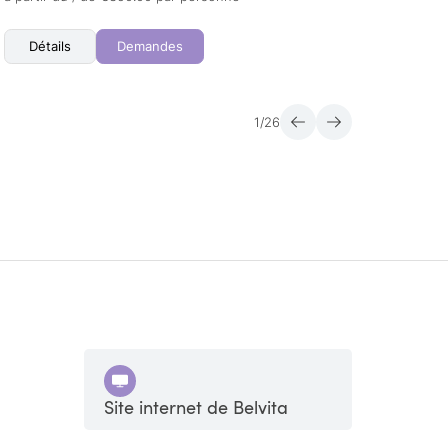
Détails
Demandes
Dét
1
/
26
Site internet de Belvita