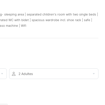
ng- sleeping area | separated children's room with two single beds |
ted WC with bidet | spacious wardrobe incl. shoe rack | safe |
esso machine | Wifi
2 Adultes