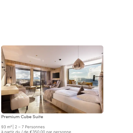
Premium Cube Suite
Relax 
93 m²
|
2 – 7 Personnes
80 m²
à partir du / de €350.00 par personne
à part