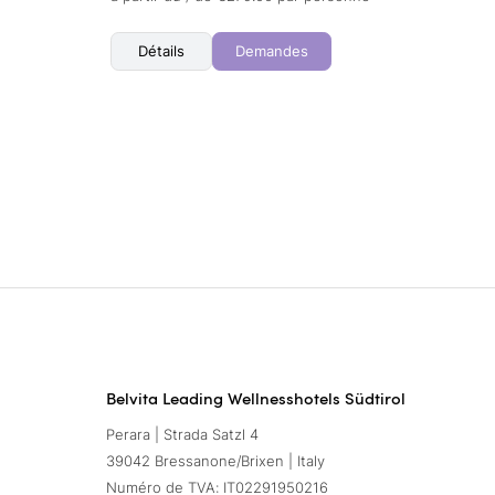
Détails
Demandes
Belvita Leading Wellnesshotels Südtirol
Perara | Strada Satzl 4
39042 Bressanone/Brixen | Italy
Numéro de TVA: IT02291950216