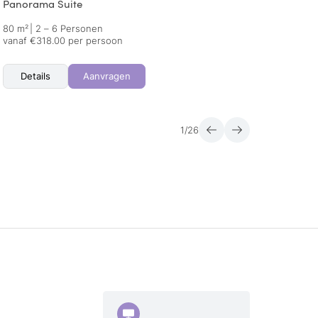
Panorama Suite
Premi
80 m²
|
2 – 6 Personen
93 m²
vanaf €318.00 per persoon
vanaf 
Details
Aanvragen
Det
1
/
26