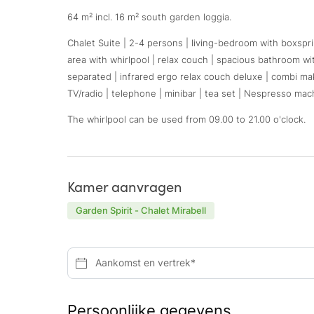
64 m² incl. 16 m² south garden loggia.
Chalet Suite | 2-4 persons | living-bedroom with boxspr
area with whirlpool | relax couch | spacious bathroom w
separated | infrared ergo relax couch deluxe | combi mak
TV/radio | telephone | minibar | tea set | Nespresso mach
The whirlpool can be used from 09.00 to 21.00 o'clock.
Kamer aanvragen
Garden Spirit - Chalet Mirabell
Aankomst en vertrek*
Persoonlijke gegevens