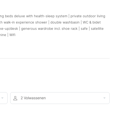
ing beds deluxe with health-sleep system | private outdoor living
ith walk-in experience shower | double washbasin | WC & bidet
e-up/desk | generous wardrobe incl. shoe rack | safe | satellite
ine | Wifi
2 Volwassenen