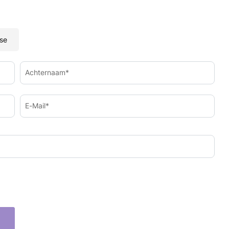
se
Achternaam*
E-Mail*