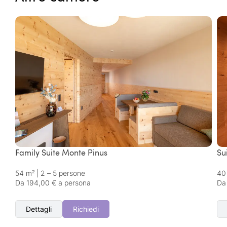
Family Suite Monte Pinus
Su
54 m²
|
2 – 5 persone
40
Da 194,00 € a persona
Da
Dettagli
Richiedi