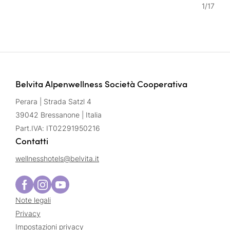
1
/
17
Belvita Alpenwellness Società Cooperativa
Perara | Strada Satzl 4
39042 Bressanone | Italia
Part.IVA: IT02291950216
Contatti
wellnesshotels@
belvita.
it
Note legali
Privacy
Impostazioni privacy