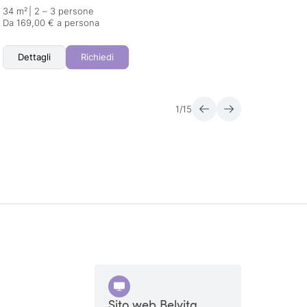
34 m²
|
2 – 3 persone
45 m²
Da 169,00 € a persona
Da 184
Dettagli
Richiedi
Det
1
/
15
Sito web Belvita