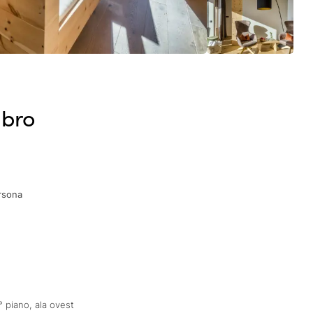
mbro
rsona
° piano, ala ovest