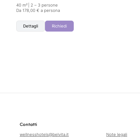
40 m²
|
2 – 3 persone
Da 178,00 € a persona
Dettagli
Richiedi
Contatti
wellnesshotels@
belvita.
it
Note legali