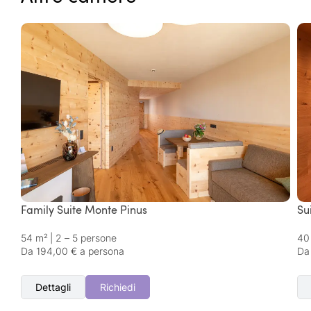
Family Suite Monte Pinus
Su
54 m²
|
2 – 5 persone
40
Da 194,00 € a persona
Da
Dettagli
Richiedi