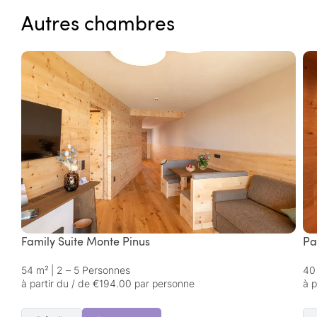
Autres chambres
Family Suite Monte Pinus
Pa
54 m²
|
2 – 5 Personnes
40
à partir du / de €194.00 par personne
à p