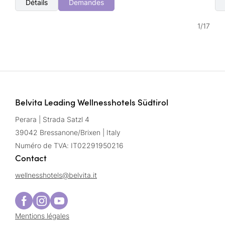
Détails
Demandes
1
/
17
Belvita Leading Wellnesshotels Südtirol
Perara | Strada Satzl 4
39042 Bressanone/Brixen | Italy
Numéro de TVA: IT02291950216
Contact
wellnesshotels@
belvita.
it
Mentions légales