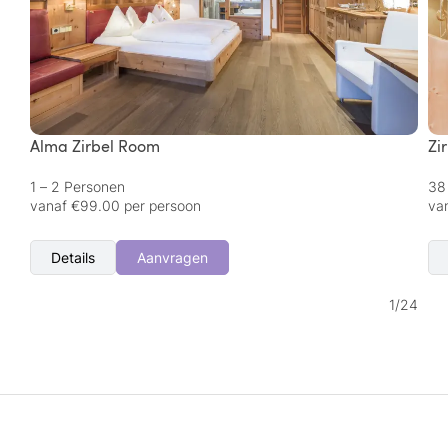
Alma Zirbel Room
Zi
1 – 2 Personen
38
vanaf €99.00 per persoon
va
Details
Aanvragen
1
/
24