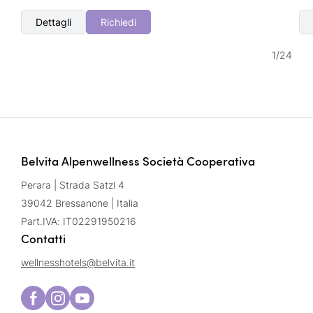
Dettagli
Richiedi
1
/
24
Belvita Alpenwellness Società Cooperativa
Perara | Strada Satzl 4
39042 Bressanone | Italia
Part.IVA: IT02291950216
Contatti
wellnesshotels@
belvita.
it