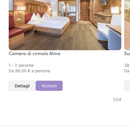
Camera di cirmolo Alma
Su
1 – 2 persone
38
Da 99,00 € a persona
Da
Dettagli
Richiedi
1
/
24