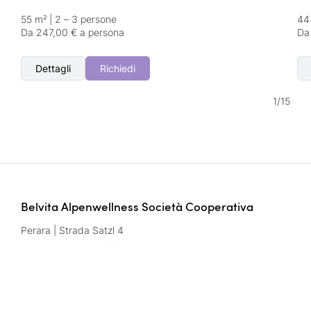
55 m²
|
2 – 3 persone
44
Da 247,00 € a persona
Da
Dettagli
Richiedi
1
/
15
Belvita Alpenwellness Società Cooperativa
Perara | Strada Satzl 4
39042 Bressanone | Italia
Part.IVA: IT02291950216
Contatti
wellnesshotels@
belvita.
it