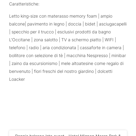
Caratteristiche:
Letto king-size con materasso memory foam | ampio
balcone| pavimento in legno | doccia | bidet | asciugacapelli
| specchio per il trucco | esclusivi prodotti da bagno
L'Occitane | zona salotto | TV a schermo piatto | WIFI |
telefono | radio | aria condizionata | cassaforte in camera |
bollitore con selezione di tè | macchina Nespresso | minibar
| zaino da escursionismo | mele altoatesine come regalo di
benvenuto | fiori freschi del nostro giardino | dolcetti
Loacker
Doppia balcone lato ovest - Hotel Mignon Meran Park &