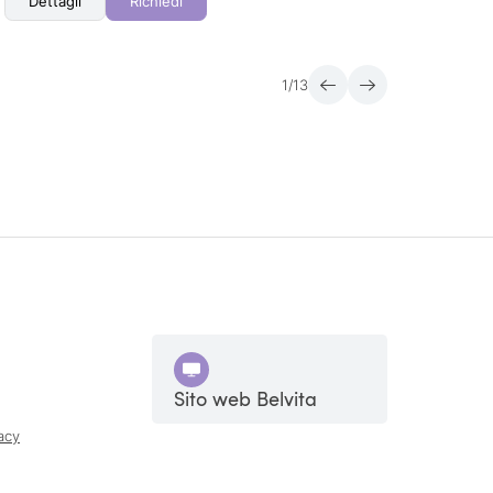
Dettagli
Richiedi
Det
1
/
13
Sito web Belvita
acy