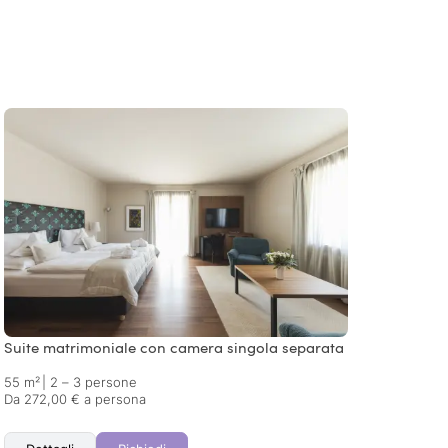
Suite matrimoniale con camera singola separata
Spa Su
55 m²
|
2 – 3 persone
54 m²
Da 272,00 € a persona
Da 361