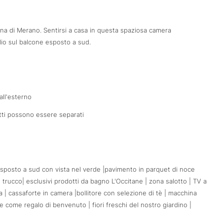
ina di Merano. Sentirsi a casa in questa spaziosa camera
glio sul balcone esposto a sud.
all'esterno
etti possono essere separati
posto a sud con vista nel verde |pavimento in parquet di noce
ol trucco| esclusivi prodotti da bagno L'Occitane | zona salotto | TV a
ta | cassaforte in camera |bollitore con selezione di tè | macchina
e come regalo di benvenuto | fiori freschi del nostro giardino |