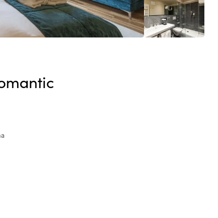
omantic
na