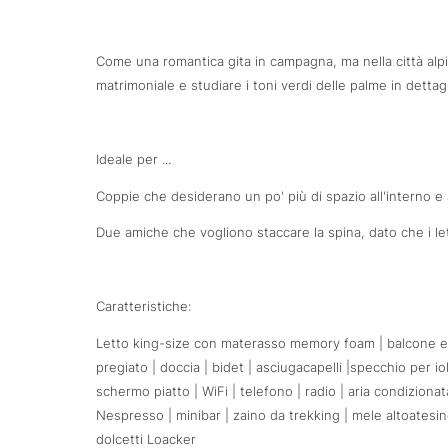
Come una romantica gita in campagna, ma nella città alp
matrimoniale e studiare i toni verdi delle palme in detta
Ideale per ...
Coppie che desiderano un po' più di spazio all'interno e 
Due amiche che vogliono staccare la spina, dato che i l
Caratteristiche:
Letto king-size con materasso memory foam | balcone es
pregiato | doccia | bidet | asciugacapelli |specchio per i
schermo piatto | WiFi | telefono | radio | aria condiziona
Nespresso | minibar | zaino da trekking | mele altoatesin
dolcetti Loacker