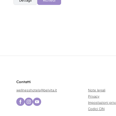
Dettagli
Richiedi
Contatti
wellnesshotels@
belvita.
it
Note legali
Privacy
Impostazioni priv
Codici CIN