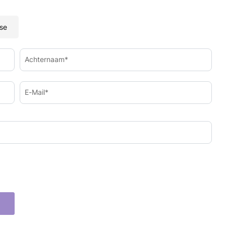
se
Achternaam*
E-Mail*