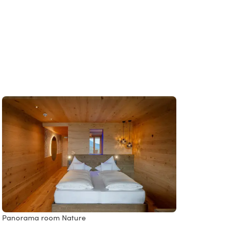
Panorama room Nature
Panor