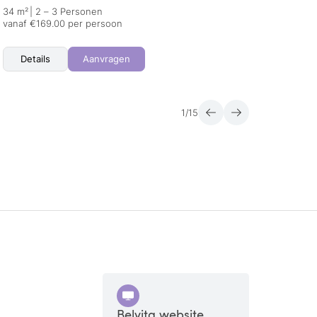
34 m²
|
2 – 3 Personen
45 m²
vanaf €169.00 per persoon
vanaf 
Details
Aanvragen
Det
1
/
15
Belvita website