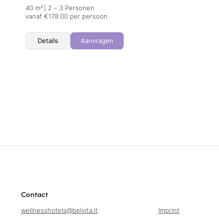
40 m²
|
2 – 3 Personen
vanaf €178.00 per persoon
Details
Aanvragen
Contact
wellnesshotels@
belvita.
it
Imprint