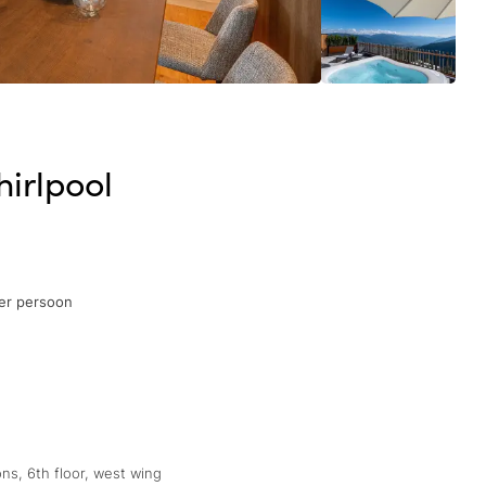
irlpool
er persoon
ons, 6th floor, west wing