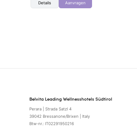
Details
Aanvragen
Belvita Leading Wellnesshotels Südtirol
Perara | Strada Satzl 4
39042 Bressanone/Brixen | Italy
Btw-nr.: IT02291950216