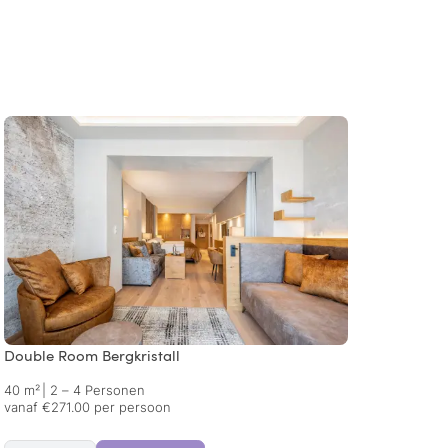
Double Room Bergkristall
Doubl
40 m²
|
2 – 4 Personen
50 m²
vanaf €271.00 per persoon
vanaf 