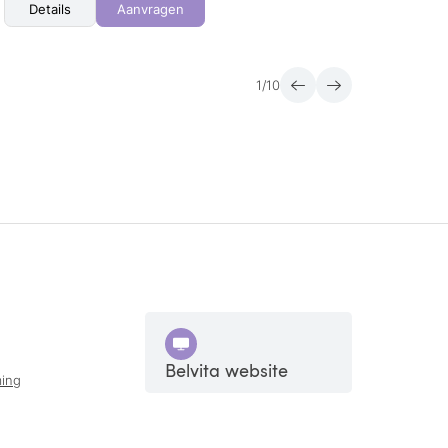
Details
Aanvragen
Det
1
/
10
Belvita website
ing