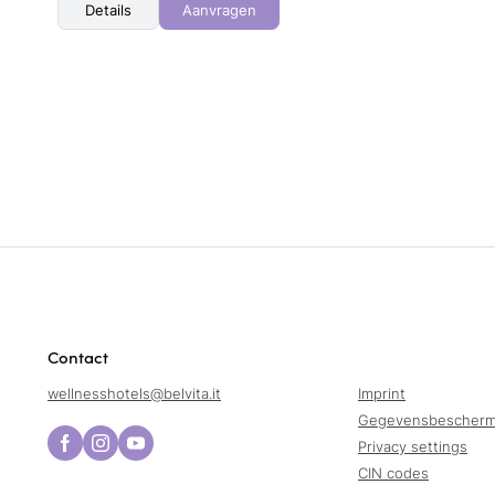
Details
Aanvragen
Contact
wellnesshotels@
belvita.
it
Imprint
Gegevensbescherm
Privacy settings
CIN codes