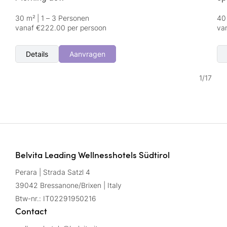
30 m²
|
1 – 3 Personen
40
vanaf €222.00 per persoon
va
Details
Aanvragen
1
/
17
Belvita Leading Wellnesshotels Südtirol
Perara | Strada Satzl 4
39042 Bressanone/Brixen | Italy
Btw-nr.: IT02291950216
Contact