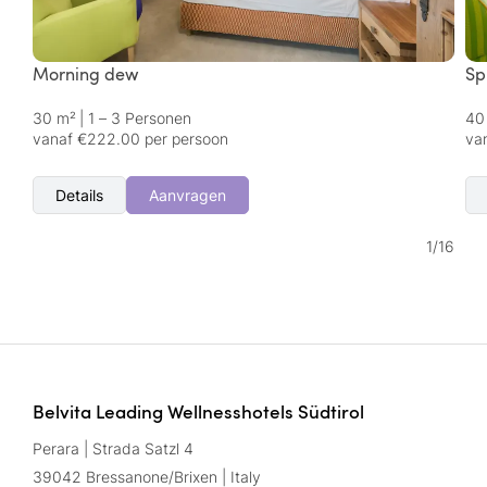
Morning dew
Sp
30 m²
|
1 – 3 Personen
40
vanaf €222.00 per persoon
va
Details
Aanvragen
1
/
16
Belvita Leading Wellnesshotels Südtirol
Perara | Strada Satzl 4
39042 Bressanone/Brixen | Italy