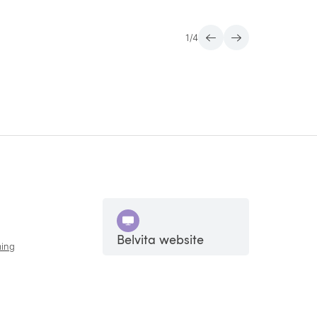
1
/
4
Belvita website
ing