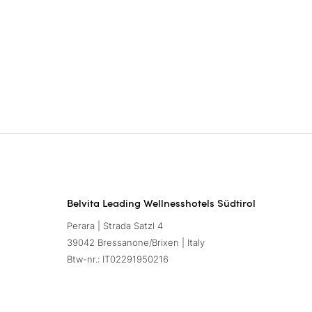
Belvita Leading Wellnesshotels Südtirol
Perara | Strada Satzl 4
39042 Bressanone/Brixen | Italy
Btw-nr.: IT02291950216