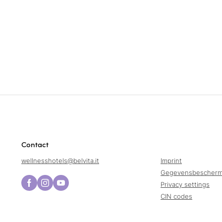
Contact
wellnesshotels@
belvita.
it
Imprint
Gegevensbescherm
Privacy settings
CIN codes