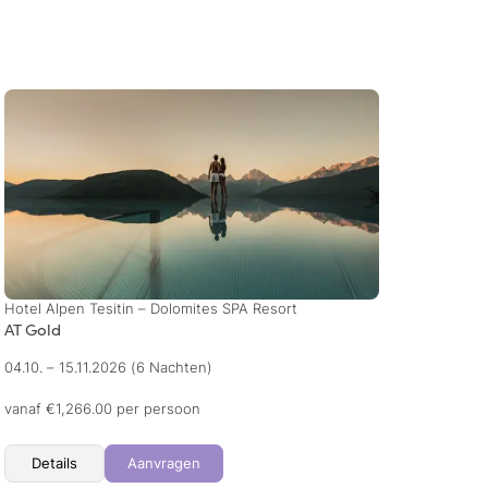
Hotel Alpen Tesitin – Dolomites SPA Resort
Hotel 
AT Gold
Single
04.10. – 15.11.2026
(6 Nachten)
18.10. 
vanaf €1,266.00 per persoon
vanaf 
Details
Aanvragen
Det