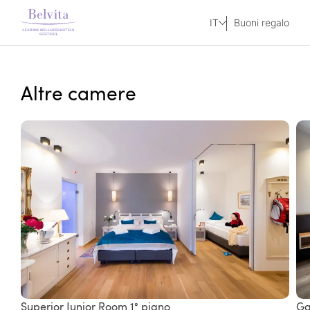
IT
Buoni regalo
Altre camere
Superior Junior Room 1° piano
Ga