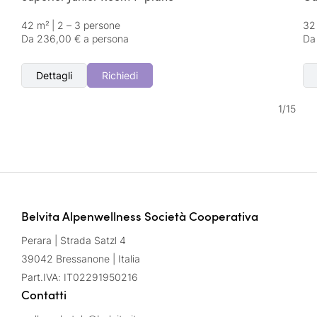
42 m²
|
2 – 3 persone
32
Da 236,00 € a persona
Da
Dettagli
Richiedi
1
/
15
Belvita Alpenwellness Società Cooperativa
Perara | Strada Satzl 4
39042 Bressanone | Italia
Part.IVA: IT02291950216
Contatti