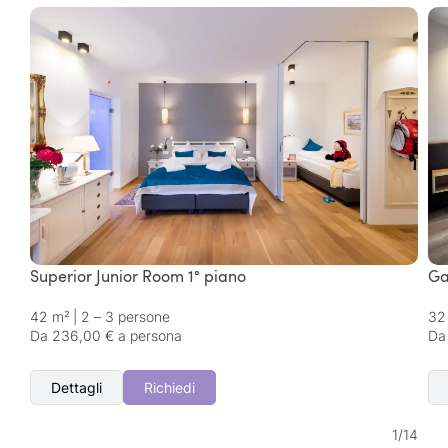
Superior Junior Room 1° piano
Ga
42 m²
|
2 – 3 persone
32
Da 236,00 € a persona
Da
Dettagli
Richiedi
1
/
14