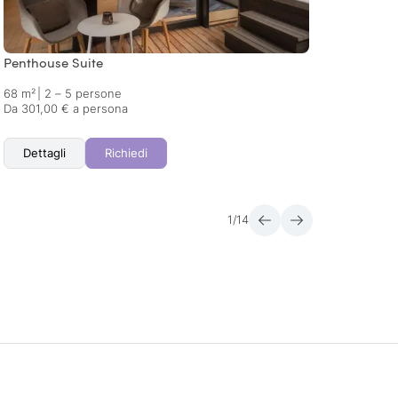
Penthouse Suite
Sky Su
68 m²
|
2 – 5 persone
72 m²
Da 301,00 € a persona
Da 306
Dettagli
Richiedi
Det
1
/
14