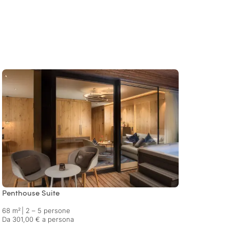
Penthouse Suite
Sky Su
68 m²
|
2 – 5 persone
72 m²
Da 301,00 € a persona
Da 306