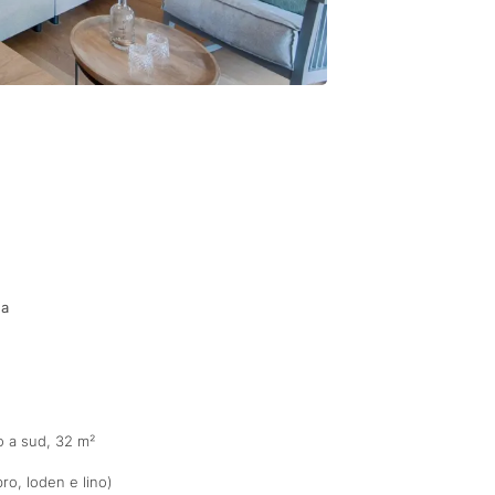
na
 a sud, 32 m²
ro, loden e lino)