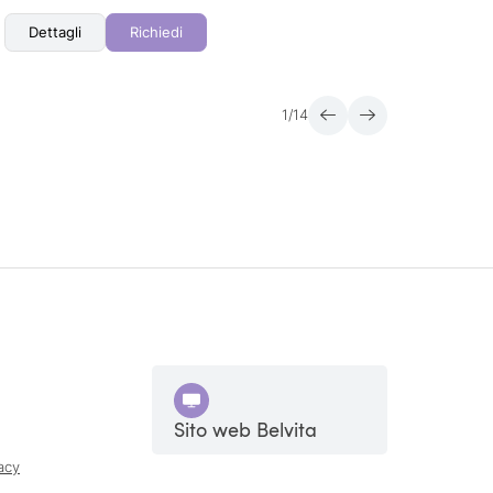
Dettagli
Richiedi
Det
1
/
14
Sito web Belvita
acy