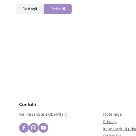
Dettagli
Richiedi
Contatti
wellnesshotels@
belvita.
it
Note legali
Privacy
Impostazioni priv