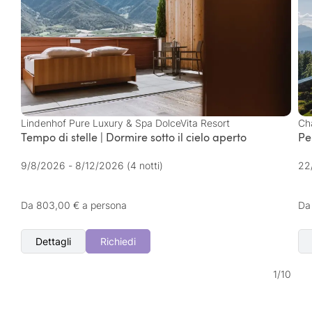
Lindenhof Pure Luxury & Spa DolceVita Resort
Cha
Tempo di stelle | Dormire sotto il cielo aperto
Pe
9/8/2026 - 8/12/2026
(4 notti)
22
Da 803,00 € a persona
Da
Dettagli
Richiedi
1
/
10