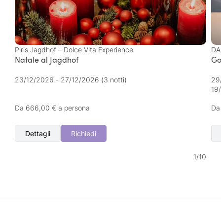
Piris Jagdhof – Dolce Vita Experience
DA
Natale al Jagdhof
Go
23/12/2026 - 27/12/2026
(3 notti)
29
19
Da 666,00 € a persona
Da
Dettagli
Richiedi
1
/
10