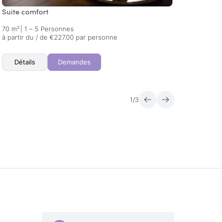
Suite comfort
Suite
70 m²
|
1 – 5 Personnes
60 m²
à partir du / de €227.00 par personne
à parti
Détails
Demandes
Dét
1
/
3