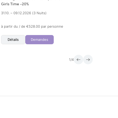
Girls Time -20%
AT E-
31.10. – 09.12.2026
(3 Nuits)
16.05.
à partir du / de €528.00 par personne
à parti
Détails
Demandes
Dét
1
/
4