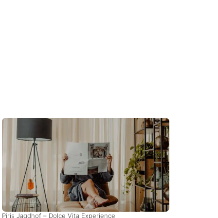
Piris Jagdhof – Dolce Vita Experience
Hotel 