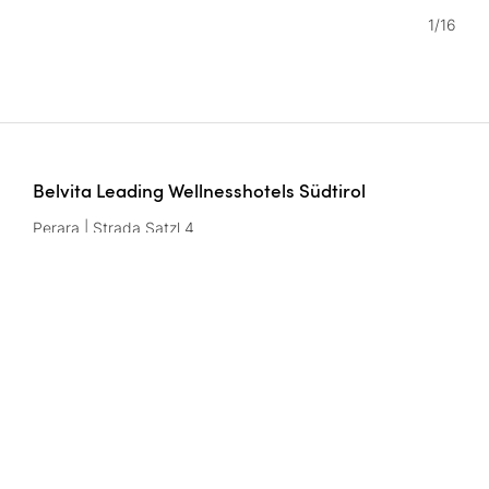
1
/
16
Belvita Leading Wellnesshotels Südtirol
Perara | Strada Satzl 4
39042 Bressanone/Brixen | Italy
Numéro de TVA: IT02291950216
Contact
wellnesshotels@
belvita.
it
Mentions légales
Protection des données