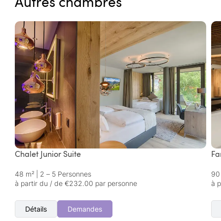
Autres chambres
Chalet Junior Suite
Fa
48 m²
|
2 – 5 Personnes
90
à partir du / de €232.00 par personne
à 
Détails
Demandes