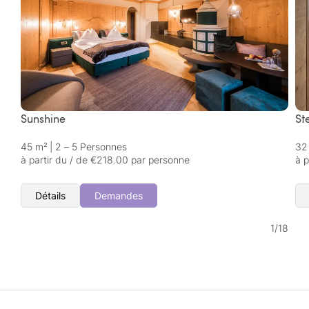
Sunshine
St
45 m²
|
2 – 5 Personnes
32
à partir du / de €218.00 par personne
à p
Détails
Demandes
1
/
18