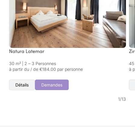
Natura Latemar
Zi
30 m²
|
2 – 3 Personnes
45
à partir du / de €184.00 par personne
à 
Détails
Demandes
1
/
13