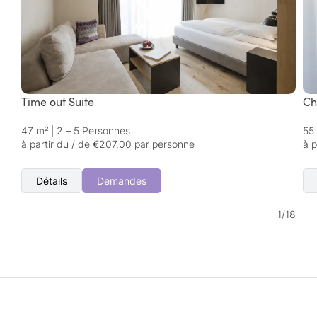
Time out Suite
Ch
47 m²
|
2 – 5 Personnes
55
à partir du / de €207.00 par personne
à 
Détails
Demandes
1
/
18