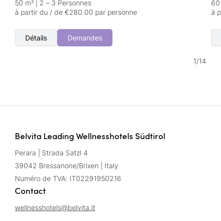
50 m²
|
2 – 3 Personnes
60
à partir du / de €280.00 par personne
à 
Détails
Demandes
1
/
14
Belvita Leading Wellnesshotels Südtirol
Perara | Strada Satzl 4
39042 Bressanone/Brixen | Italy
Numéro de TVA: IT02291950216
Contact
wellnesshotels@
belvita.
it