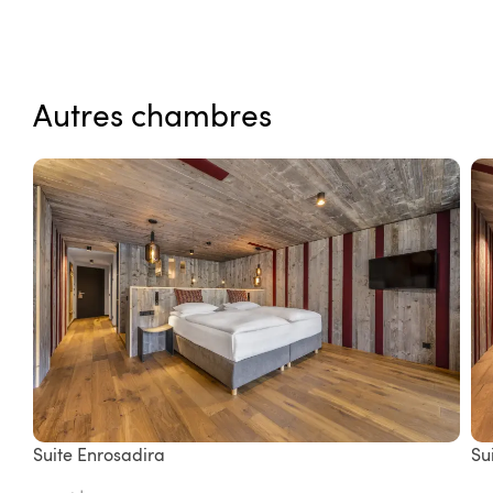
Autres chambres
Suite Enrosadira
Su