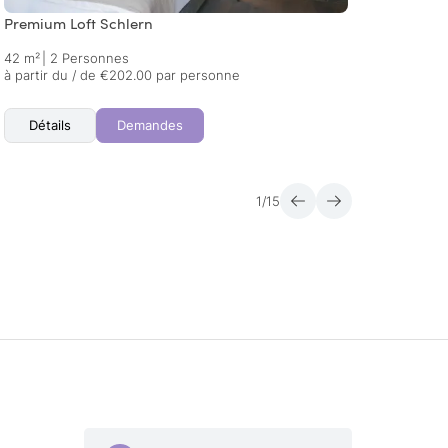
Premium Loft Schlern
Alpine
42 m²
|
2 Personnes
35 m²
à partir du / de €202.00 par personne
à part
Détails
Demandes
Dét
1
/
15