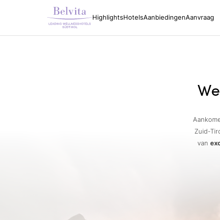
Highlights
Hotels
Aanbiedingen
Aanvraag
Wel
Aankomen
Zuid-Tir
van
ex