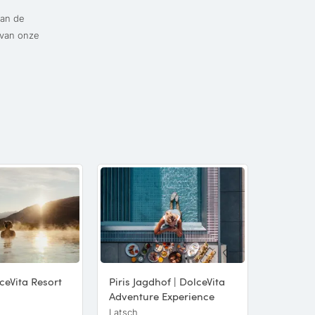
an de
 van onze
ceVita Resort
Piris Jagdhof | DolceVita
Hotel Al
Adventure Experience
Dolomit
Latsch
Taisten –