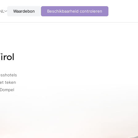
NL
Waardebon
Beschikbaarheid controleren
irol
esshotels
het teken
 Dompel