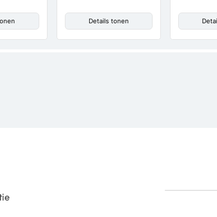
tonen
Details tonen
Deta
tie