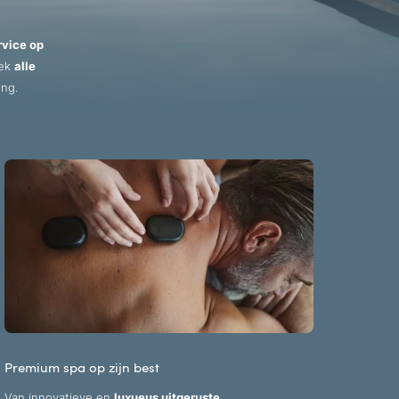
rvice op
dek
alle
ing.
Premium spa op zijn best
Vital
Van innovatieve en
luxueus uitgeruste
Plezie