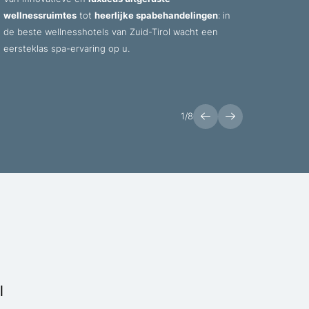
wellnessruimtes
tot
heerlijke spabehandelingen
: in
vital
de beste wellnesshotels van Zuid-Tirol wacht een
regio
eersteklas spa-ervaring op u.
gezon
1
/
8
l