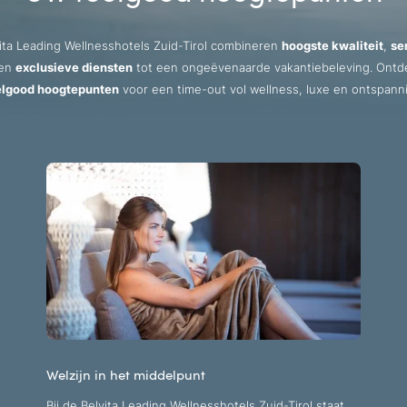
ita Leading Wellnesshotels Zuid-Tirol combineren
hoogste kwaliteit
,
se
en
exclusieve diensten
tot een ongeëvenaarde vakantiebeleving. Ont
elgood hoogtepunten
voor een time-out vol wellness, luxe en ontspann
Welzijn in het middelpunt
Bij de Belvita Leading Wellnesshotels Zuid-Tirol staat