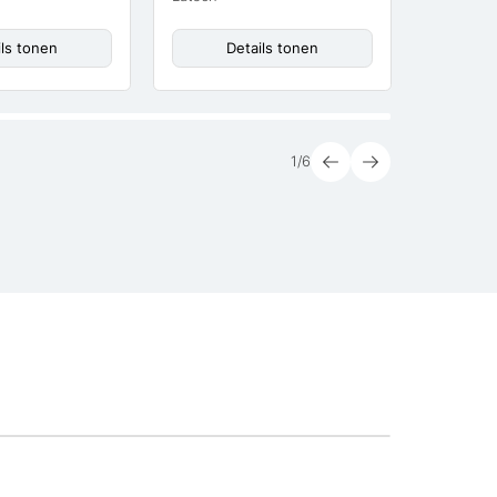
ils tonen
Details tonen
D
1
/
6