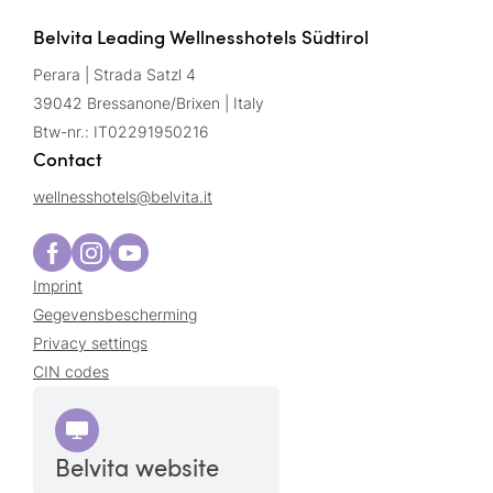
Belvita Leading Wellnesshotels Südtirol
Perara | Strada Satzl 4
39042 Bressanone/Brixen | Italy
Btw-nr.: IT02291950216
Contact
wellnesshotels@
belvita.
it
Imprint
Gegevensbescherming
Privacy settings
CIN codes
Belvita website