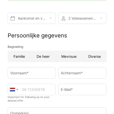
Aankomst en vertrek*
2 Volwassenen, Ontbijt
Persoonlijke gegevens
Begroeting
Familie
De heer
Mevrouw
Diverse
Voornaam*
Achternaam*
E-Mail*
Important for following up on your
desired offer
Opmerking