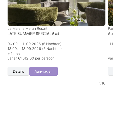
La Maiena Meran Resort
Pa
LATE SUMMER SPECIAL 5=4
Au
06.09. – 11.09.2026
(5 Nachten)
11
13.09. – 18.09.2026
(5 Nachten)
+ 1 meer
vanaf €1,012.00 per persoon
va
Details
Aanvragen
1
/
10