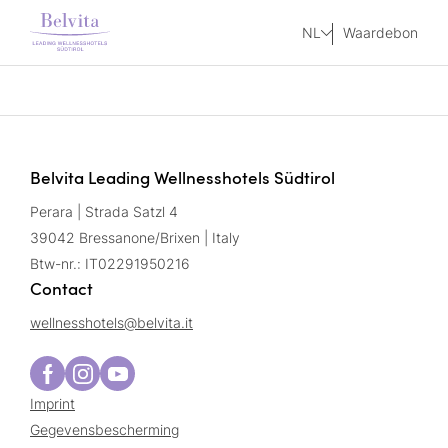
NL
Waardebon
Belvita Leading Wellnesshotels Südtirol
Perara | Strada Satzl 4
39042 Bressanone/Brixen | Italy
Btw-nr.: IT02291950216
Contact
wellnesshotels@
belvita.
it
Imprint
Gegevensbescherming