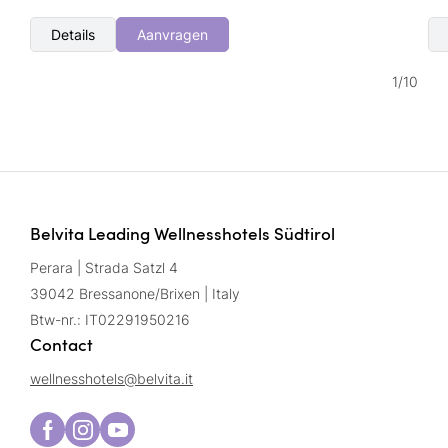
Details
Aanvragen
1
/
10
Belvita Leading Wellnesshotels Südtirol
Perara | Strada Satzl 4
39042 Bressanone/Brixen | Italy
Btw-nr.: IT02291950216
Contact
wellnesshotels@
belvita.
it