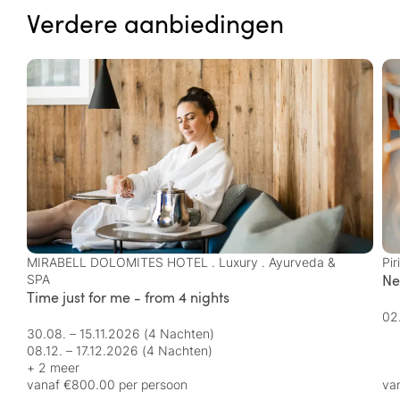
Verdere aanbiedingen
MIRABELL DOLOMITES HOTEL . Luxury . Ayurveda &
Pir
Ne
SPA
Time just for me - from 4 nights
02
30.08. – 15.11.2026
(4 Nachten)
08.12. – 17.12.2026
(4 Nachten)
+ 2 meer
vanaf €800.00 per persoon
va