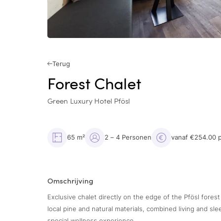
Terug
Forest Chalet
Green Luxury Hotel Pfösl
65 m²
2 – 4 Personen
vanaf €254.00 
Omschrijving
Exclusive chalet directly on the edge of the Pfösl fores
local pine and natural materials, combined living and s
special wellness experience.