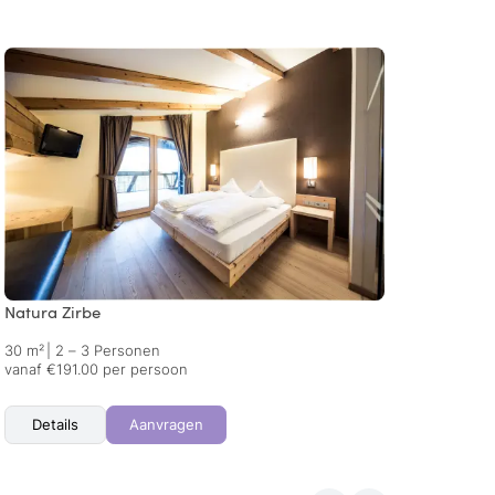
Natura Zirbe
Alpin
30 m²
|
2 – 3 Personen
40 m²
vanaf €191.00 per persoon
vanaf 
Details
Aanvragen
Det