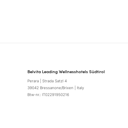
Belvita Leading Wellnesshotels Südtirol
Perara | Strada Satzl 4
39042 Bressanone/Brixen | Italy
Btw-nr.: IT02291950216