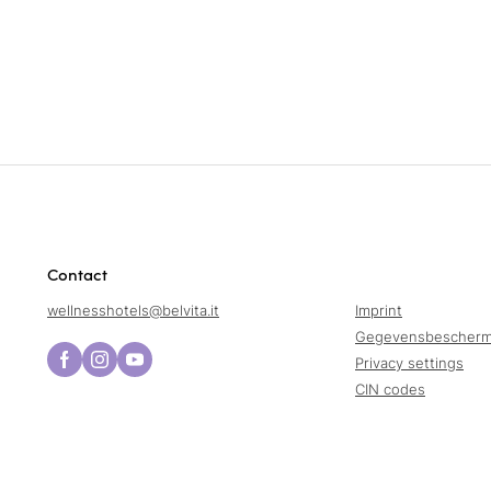
Contact
wellnesshotels@
belvita.
it
Imprint
Gegevensbescherm
Privacy settings
CIN codes