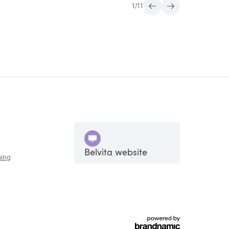
1
/
11
Belvita website
ing