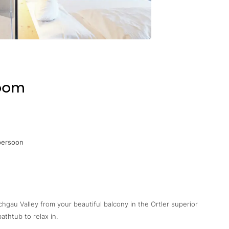
room
persoon
gau Valley from your beautiful balcony in the Ortler superior
thtub to relax in.