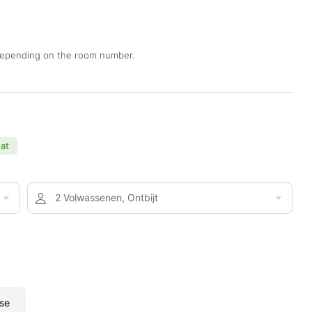
 depending on the room number.
eat
2 Volwassenen, Ontbijt
se