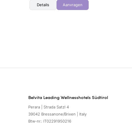
Details
Aanvragen
Belvita Leading Wellnesshotels Südtirol
Perara | Strada Satzl 4
39042 Bressanone/Brixen | Italy
Btw-nr.: IT02291950216