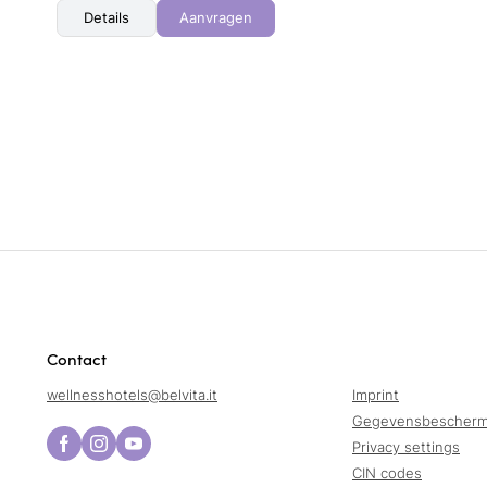
Details
Aanvragen
Contact
wellnesshotels@
belvita.
it
Imprint
Gegevensbescherm
Privacy settings
CIN codes