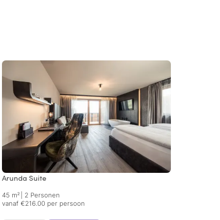
Arunda Suite
Uina 
45 m²
|
2 Personen
28 m²
vanaf €216.00 per persoon
vanaf 