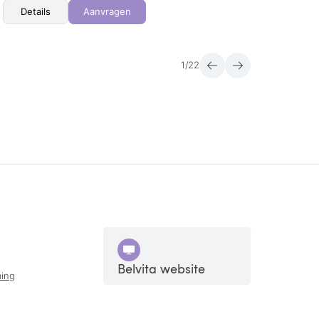
Details
Aanvragen
Det
1
/
22
Belvita website
ing