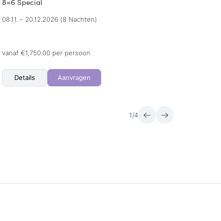
8=6 Special
Wine 
08.11. – 20.12.2026
(8 Nachten)
15.11. 
vanaf €1,750.00 per persoon
vanaf 
Details
Aanvragen
Det
1
/
4