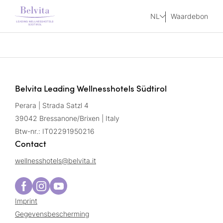
NL
Waardebon
Belvita Leading Wellnesshotels Südtirol
Perara | Strada Satzl 4
39042 Bressanone/Brixen | Italy
Btw-nr.: IT02291950216
Contact
wellnesshotels@
belvita.
it
Imprint
Gegevensbescherming