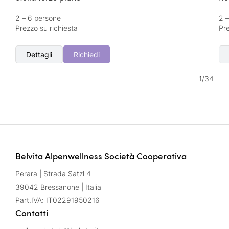
2 – 6 persone
2 
Prezzo su richiesta
Pre
Dettagli
Richiedi
1
/
34
Belvita Alpenwellness Società Cooperativa
Perara | Strada Satzl 4
39042 Bressanone | Italia
Part.IVA: IT02291950216
Contatti