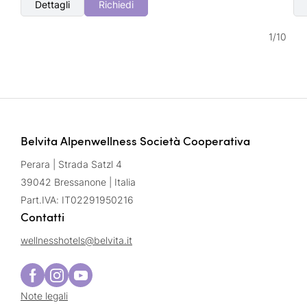
Dettagli
Richiedi
1
/
10
Belvita Alpenwellness Società Cooperativa
Perara | Strada Satzl 4
39042 Bressanone | Italia
Part.IVA: IT02291950216
Contatti
wellnesshotels@
belvita.
it
Note legali