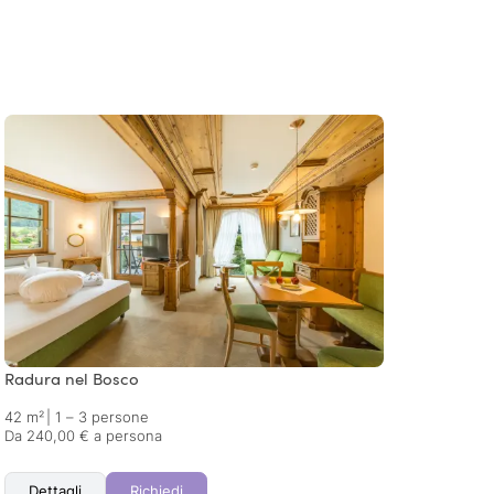
Radura nel Bosco
Nella 
42 m²
|
1 – 3 persone
45 m²
Da 240,00 € a persona
Da 234
Dettagli
Richiedi
Det