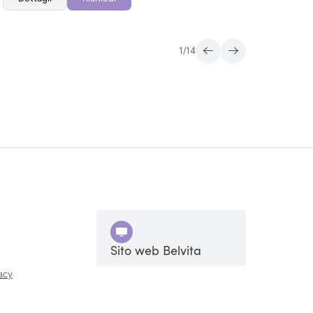
1
/
14
Sito web Belvita
acy