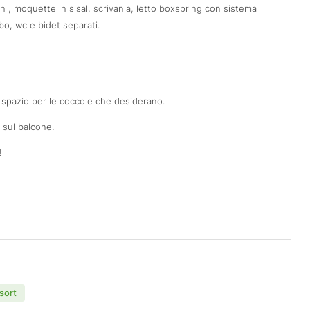
on , moquette in sisal, scrivania, letto boxspring con sistema
o, wc e bidet separati.
o spazio per le coccole che desiderano.
 sul balcone.
!
sort