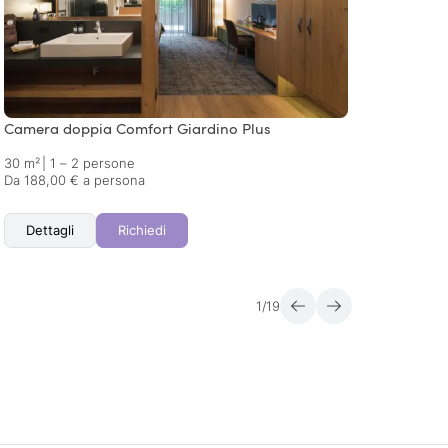
Camera doppia Comfort Giardino Plus
Camer
30 m²
|
1 – 2 persone
38 m²
Da 188,00 € a persona
Da 199
Dettagli
Richiedi
Det
1
/
19