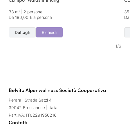
CD tipo "Waldstimmung"
CD
33 m²
|
2 persone
35
Da 190,00 € a persona
Da
Dettagli
Richiedi
1
/
6
Belvita Alpenwellness Società Cooperativa
Perara | Strada Satzl 4
39042 Bressanone | Italia
Part.IVA: IT02291950216
Contatti