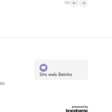
1
/
11
Sito web Belvita
acy