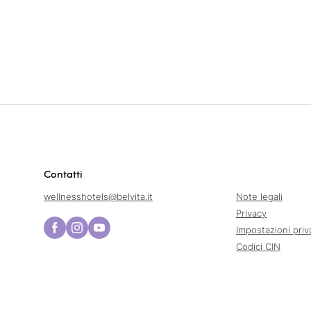
Contatti
wellnesshotels@
belvita.
it
Note legali
Privacy
Impostazioni priv
Codici CIN