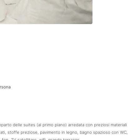
rsona
parto delle suites (al primo piano) arredata con preziosi materiali
arati, stoffe preziose, pavimento in legno, bagno spazioso con WC,
fon, TV satellitare, wifi, grande terrazzo