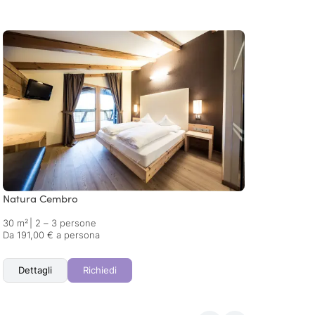
Natura Cembro
Alpin
30 m²
|
2 – 3 persone
40 m²
Da 191,00 € a persona
Da 195
Dettagli
Richiedi
Det