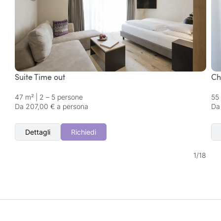
Suite Time out
Ch
47 m²
|
2 – 5 persone
55
Da 207,00 € a persona
Da
Dettagli
Richiedi
1
/
18